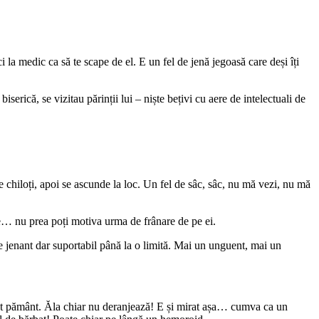
 la medic ca să te scape de el. E un fel de jenă jegoasă care deși îți
serică, se vizitau părinții lui – niște bețivi cu aere de intelectuali de
e pe chiloți, apoi se ascunde la loc. Un fel de sâc, sâc, nu mă vezi, nu mă
nire… nu prea poți motiva urma de frânare de pe ei.
 e jenant dar suportabil până la o limită. Mai un unguent, mai un
 acest pământ. Ăla chiar nu deranjează! E și mirat așa… cumva ca un