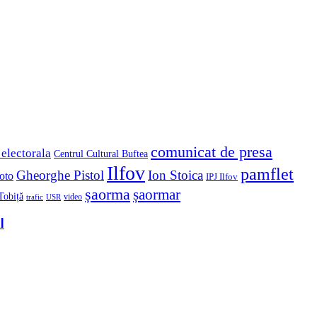
comunicat de presa
electorala
Centrul Cultural Buftea
Ilfov
pamflet
Gheorghe Pistol
Ion Stoica
foto
IPJ Ilfov
șaorma
șaormar
Tobiță
video
USR
trafic
l