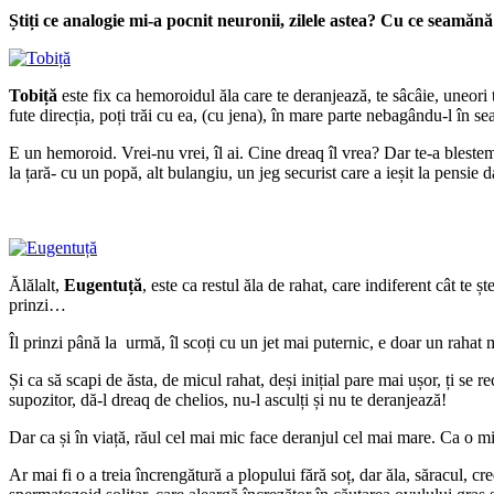
Știți ce analogie mi-a pocnit neuronii, zilele astea? Cu ce sea
Tobiță
este fix ca hemoroidul ăla care te deranjează, te sâcâie, uneori 
fute direcția, poți trăi cu ea, (cu jena), în mare parte nebagându-l în 
E un hemoroid. Vrei-nu vrei, îl ai. Cine dreaq îl vrea? Dar te-a blestemat
la țară- cu un popă, alt bulangiu, un jeg securist care a ieșit la pensie d
Ălălalt,
Eugentuță
, este ca restul ăla de rahat, care indiferent cât te 
prinzi…
Îl prinzi până la urmă, îl scoți cu un jet mai puternic, e doar un rahat 
Și ca să scapi de ăsta, de micul rahat, deși inițial pare mai ușor, ți s
supozitor, dă-l dreaq de chelios, nu-l asculți și nu te deranjează!
Dar ca și în viață, răul cel mai mic face deranjul cel mai mare. Ca o mi
Ar mai fi o a treia încrengătură a plopului fără soț, dar ăla, săracul, 