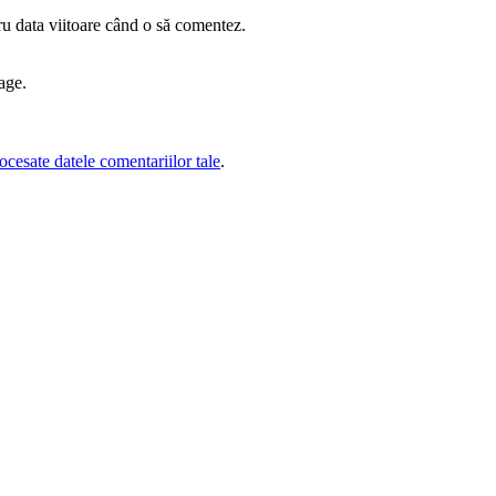
ru data viitoare când o să comentez.
age.
cesate datele comentariilor tale
.