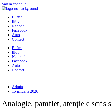
Sari la conținut
Buftea
Ilfov
National
Facebook
Auto
Contact
Buftea
Ilfov
National
Facebook
Auto
Contact
Admin
15 ianuarie 2026
Analogie, pamflet, atenție e scris s