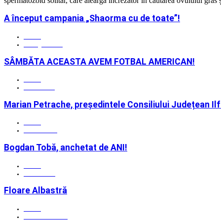
spermatozoid solitar, care aleargă încrezător în căutarea ovulului gras 
A început campania „Shaorma cu de toate”!
Admin
15 august 2020
SÂMBĂTA ACEASTA AVEM FOTBAL AMERICAN!
Admin
05 mai 2017
Marian Petrache, președintele Consiliului Județean Il
Admin
30 iunie 2016
Bogdan Tobă, anchetat de ANI!
Admin
20 iulie 2022
Floare Albastră
Admin
21 februarie 2016