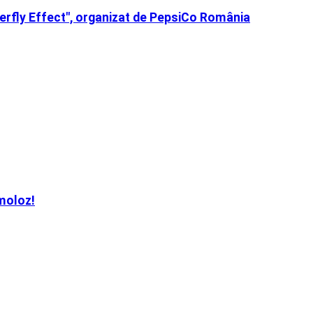
terfly Effect″, organizat de PepsiCo România
 moloz!