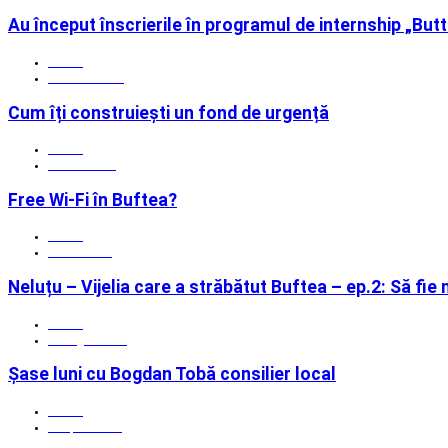
Au început înscrierile în programul de internship „But
Admin
11 martie 2015
Cum îți construiești un fond de urgență
Admin
07 iunie 2017
Free Wi-Fi în Buftea?
Admin
31 iulie 2015
Neluțu – Vijelia care a străbătut Buftea – ep.2: Să fie
Admin
25 august 2022
Șase luni cu Bogdan Tobă consilier local
Admin
15 aprilie 2021