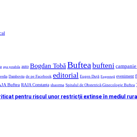
cal
Buftea
bufteni
Bogdan Tobă
campanie 
auto
a
apa potabila
editorial
de pe Facebook
Eugen Duță
eveniment
vedia
Dambovita
Eugentuță
JA Buftea
RAJA Constanţa
shaorma
Spitalul de Obstetrică-Ginecologie Buftea
ticat pentru riscul unor restricții extinse în mediul rura