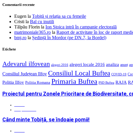
Comentarii recente
Eugen
la
Tobiță și relația sa cu femeile
Cristi
la
Bal cu inutili
Tălpău Florin
la
Ion Stoica intră în campanie electorală
matrimoniale365.ro
la
Raport de activitate în loc de raport medi
bmj.ro
la
Ședință în Mordor (pe DN.7, la Bordel)
Etichete
Adevarul ilfovean
alegeri locale 2016
analiza
ap
anunț
alegeri 2016
Consiliul Local Buftea
Consiliul Județean Ilfov
Cre
COVID-19
Primaria Buftea
Politia Ilfov
RAJA
RA
Politia Romana
PSD Buftea
Proiectul pentru Zonele Prioritare de Biodiversitate, cri
Admin
22 aprilie 2026
Când minte Tobiță, se îndoaie pomii!
Admin