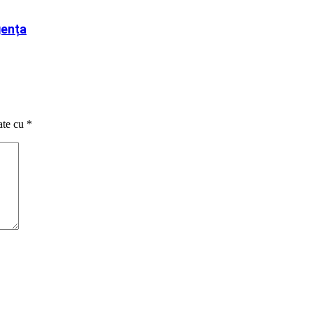
gența
ate cu
*