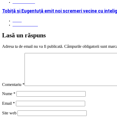
21 ianuarie 2026
Tobiță și Eugentuță emit noi scremeri vecine cu inteli
Admin
10 decembrie 2025
Lasă un răspuns
Adresa ta de email nu va fi publicată.
Câmpurile obligatorii sunt marc
Comentariu
*
Nume
*
Email
*
Site web