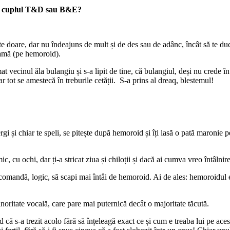
mănă cuplul T&D sau B&E?
te doare, dar nu îndeajuns de mult și de des sau de adânc, încât să te duci
seamă (pe hemoroid).
 vecinul ăla bulangiu și s-a lipit de tine, că bulangiul, deși nu crede în bi
ar tot se amestecă în treburile cetății. S-a prins al dreaq, blestemul!
ștergi și chiar te speli, se pitește după hemoroid și îți lasă o pată maroni
mic, cu ochi, dar ți-a stricat ziua și chiloții și dacă ai cumva vreo întâl
e recomandă, logic, să scapi mai întâi de hemoroid. Ai de ales: hemoroidul
noritate vocală, care pare mai puternică decât o majoritate tăcută.
cred că s-a trezit acolo fără să înțeleagă exact ce și cum e treaba lui pe